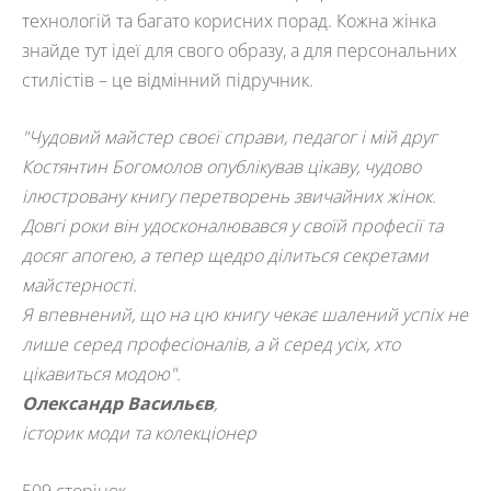
технологій та багато корисних порад. Кожна жінка
знайде тут ідеї для свого образу, а для персональних
стилістів – це відмінний підручник.
"Чудовий майстер своєї справи, педагог і мій друг
Костянтин Богомолов опублікував цікаву, чудово
ілюстровану книгу перетворень звичайних жінок.
Довгі роки він удосконалювався у своїй професії та
досяг апогею, а тепер щедро ділиться секретами
майстерності.
Я впевнений, що на цю книгу чекає шалений успіх не
лише серед професіоналів, а й серед усіх, хто
цікавиться модою".
Олександр Васильєв
,
історик моди та колекціонер
509 сторінок