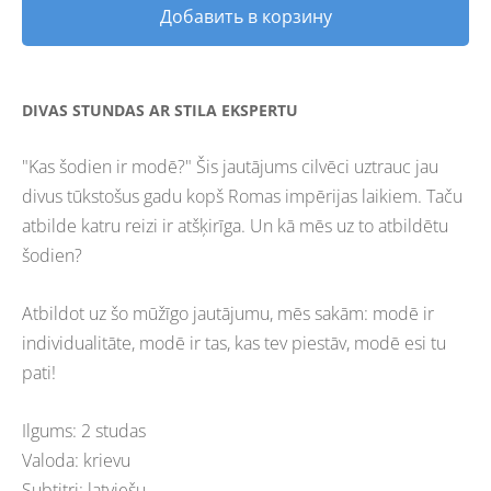
Добавить в корзину
DIVAS STUNDAS AR STILA EKSPERTU
"Kas šodien ir modē?" Šis jautājums cilvēci uztrauc jau
divus tūkstošus gadu kopš Romas impērijas laikiem. Taču
atbilde katru reizi ir atšķirīga. Un kā mēs uz to atbildētu
šodien?
Atbildot uz šo mūžīgo jautājumu, mēs sakām: modē ir
individualitāte, modē ir tas, kas tev piestāv, modē esi tu
pati!
Ilgums: 2 studas
Valoda: krievu
Subtitri: latviešu