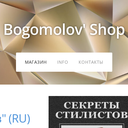
Bogomolov' Shop
МАГАЗИН
INFO
КОНТАКТЫ
" (RU)