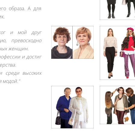
го образа. А для
к.
агог и мой друг
ую, превосходно
ных женщин.
рофессии и достиг
ерства.
и среди высоких
я модой."