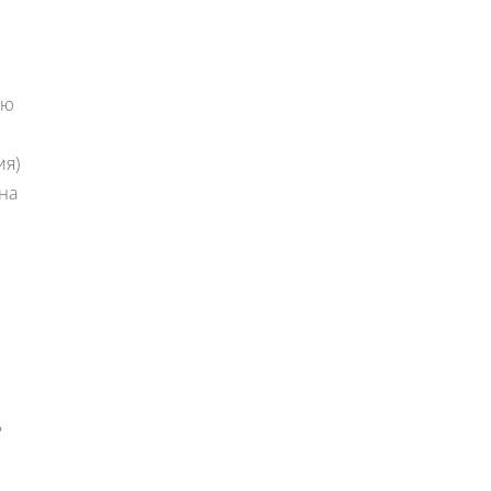
ию
ия)
 на
ь