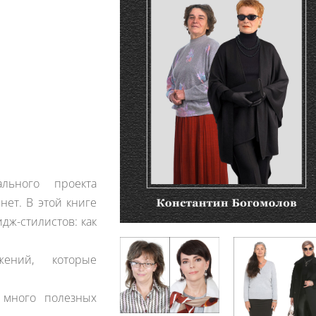
ьного проекта
ет. В этой книге
дж-стилистов: как
жений, которые
 много полезных